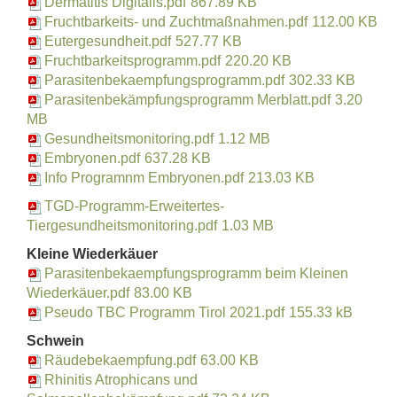
Dermatitis Digitalis.pdf
867.89 KB
Fruchtbarkeits- und Zuchtmaßnahmen.pdf
112.00 KB
Eutergesundheit.pdf
527.77 KB
Fruchtbarkeitsprogramm.pdf
220.20 KB
Parasitenbekaempfungsprogramm.pdf
302.33 KB
Parasitenbekämpfungsprogramm Merblatt.pdf
3.20
MB
Ge
sundheitsmonitoring.pdf
1.12 MB
Embryonen.pdf
637.28 KB
Info Programnm Embryonen.pdf
213.03 KB
TGD-Programm-Erweitertes-
Tiergesundheitsmonitoring.pdf
1.03 MB
Kleine Wiederkäuer
Parasitenbekaempfungsprogramm beim Kleinen
Wiederkäuer.pdf
83.00 KB
Pseudo TBC Programm Tirol 2021.pdf
155.33 kB
Schwein
Räudebekaempfung.pdf
63.00 KB
Rhinitis Atrophicans und