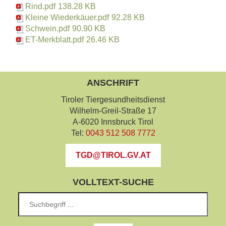
Rind.pdf
138.28 KB
Kleine Wiederkäuer.pdf
92.28 KB
Schwein.pdf
90.90 KB
ET-Merkblatt.pdf
26.46 KB
ANSCHRIFT
Tiroler Tiergesundheitsdienst
Wilhelm-Greil-Straße 17
A-6020 Innsbruck Tirol
Tel:
0043 512 508 7772
TGD@TIROL.GV.AT
VOLLTEXT-SUCHE