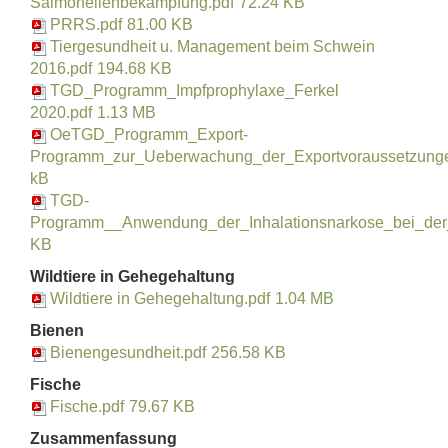
Salmonellenbekämpfung.pdf
72.24 KB
PRRS.pdf
81.00 KB
Tiergesundheit u. Management beim Schwein
2016.pdf
194.68 KB
TGD_Programm_Impfprophylaxe_Ferkel
2020.pdf
1.13 MB
OeTGD_Programm_Export-
Programm_zur_Ueberwachung_der_Exportvoraussetzunge
kB
TGD-
Programm__Anwendung_der_Inhalationsnarkose_bei_der_F
KB
Wildtiere in Gehegehaltung
Wildtiere in Gehegehaltung.pdf
1.04 MB
Bienen
Bienengesundheit.pdf
256.58 KB
Fische
Fische.pdf
79.67 KB
Zusammenfassung