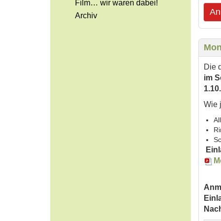
Film… wir waren dabei!
An
Archiv
Mon
Die 
im S
1.10.
Wie 
Al
Ri
S
Ein
M
Anme
Einl
Nach