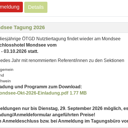
meldung
Details
dsee Tagung 2026
diesjährige ÖTGD Nutztiertagung findet wieder am Mondsee
chlosshotel Mondsee vom
 - 03.10.2026 statt.
jedes Jahr mit renommierten Referent/innen zu den Sektionen
lgemein
nd
chwein
ladung und Programm zum Download:
ondsee-Okt-2026-Einladung.pdf
1.77 MB
ldungen nur bis Dienstag, 29. September 2026 möglich,
es
adung/Anmeldeformular angeführten Preise!
 Anmeldeschluss bzw. bei Anmeldung im Tagungsbüro vor O