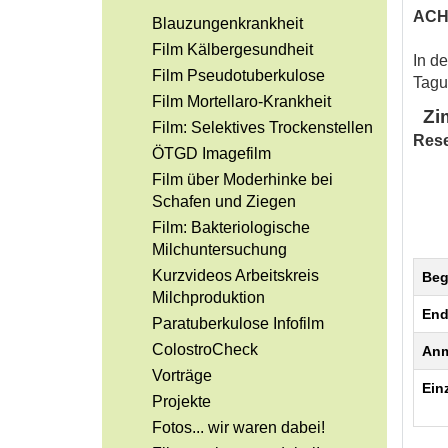
ACHT
Blauzungenkrankheit
Film Kälbergesundheit
In d
Film Pseudotuberkulose
Tagu
Film Mortellaro-Krankheit
Zi
Film: Selektives Trockenstellen
Rese
ÖTGD Imagefilm
Film über Moderhinke bei
Schafen und Ziegen
Film: Bakteriologische
Milchuntersuchung
Kurzvideos Arbeitskreis
Beg
Milchproduktion
End
Paratuberkulose Infofilm
ColostroCheck
Anm
Vorträge
Ein
Projekte
Fotos... wir waren dabei!