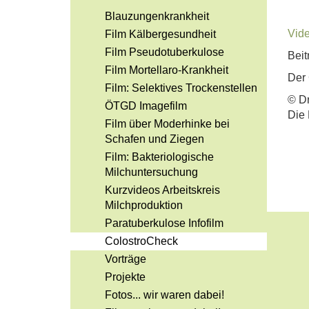
Blauzungenkrankheit
Vide
Film Kälbergesundheit
Film Pseudotuberkulose
Bei
Film Mortellaro-Krankheit
Der 
Film: Selektives Trockenstellen
© Dr
ÖTGD Imagefilm
Die 
Film über Moderhinke bei
Schafen und Ziegen
Film: Bakteriologische
Milchuntersuchung
Kurzvideos Arbeitskreis
Milchproduktion
Paratuberkulose Infofilm
ColostroCheck
Vorträge
Projekte
Fotos... wir waren dabei!